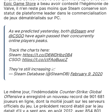
Epic Game Store
a beau avoir contesté l'hégémonie de
Valve, il n'en reste pas moins que Steam conserve son
statut de plateforme leader dans le commercialisation
de jeux dématérialisés sur PC.
As we predicted yesterday, both
@Steam
and
@CSGO
have again passed their concurrently
online players peaks.
Track the charts here:
Steam:
https://t.co/D6WDHbz0B4
CSGO:
https://t.co/ctFAqBuucZ
They're still increasing 📈
— Steam Database (@SteamDB)
February 9, 2020
Le même jour, l'indémodable
Counter-Strike: Global
Offensive
a enregistré un nouveau record de 901 681
joueurs en ligne, dont la moitié jouait sur les serveurs
officiels du jeu. Le précédent record établi par le jeu
datait d'il y a sept ans, en août 2012, avec 854 801