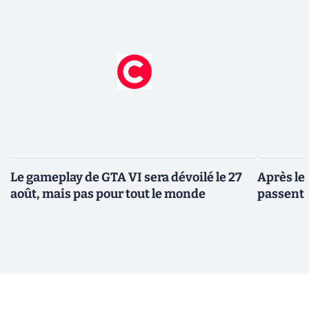
Le gameplay de GTA VI sera dévoilé le 27
Après le
août, mais pas pour tout le monde
passent 