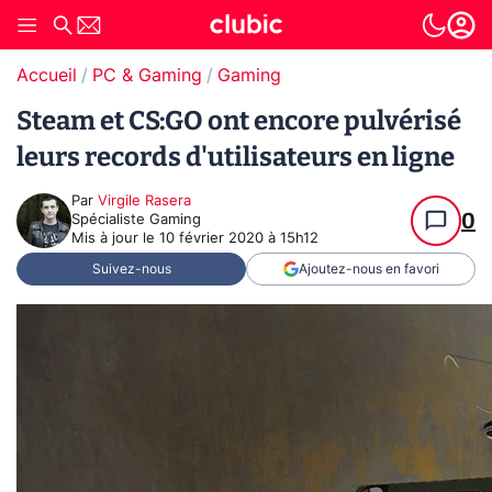
Accueil
PC & Gaming
Gaming
Steam et CS:GO ont encore pulvérisé
leurs records d'utilisateurs en ligne
Par
Virgile Rasera
0
Spécialiste Gaming
Mis à jour le
10 février 2020 à 15h12
Suivez-nous
Ajoutez-nous en favori