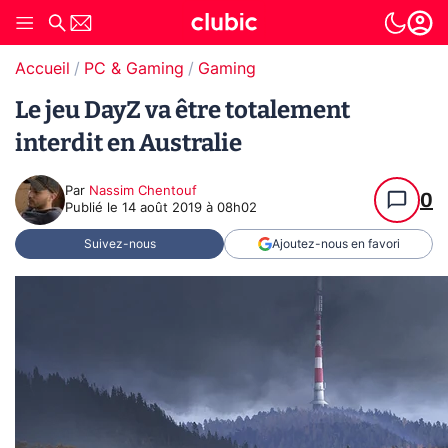
Accueil
PC & Gaming
Gaming
Le jeu DayZ va être totalement
interdit en Australie
Par
Nassim Chentouf
0
Publié le
14 août 2019 à 08h02
Suivez-nous
Ajoutez-nous en favori