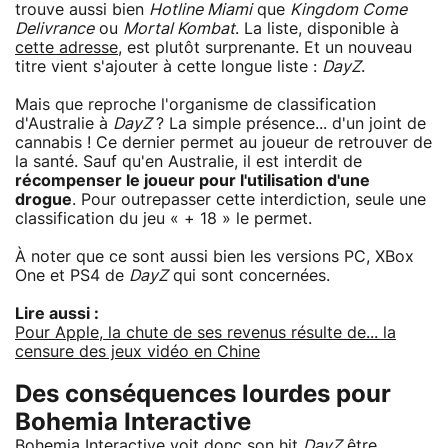
trouve aussi bien
Hotline Miami
que
Kingdom Come
Delivrance
ou
Mortal Kombat
. La liste, disponible à
cette adresse
, est plutôt surprenante. Et un nouveau
titre vient s'ajouter à cette longue liste :
DayZ
.
Mais que reproche l'organisme de classification
d'Australie à
DayZ
? La simple présence... d'un joint de
cannabis ! Ce dernier permet au joueur de retrouver de
la santé. Sauf qu'en Australie, il est interdit de
récompenser le joueur pour l'utilisation d'une
drogue
. Pour outrepasser cette interdiction, seule une
classification du jeu « + 18 » le permet.
À noter que ce sont aussi bien les versions PC, XBox
One et PS4 de
DayZ
qui sont concernées.
Lire aussi :
Pour Apple, la chute de ses revenus résulte de... la
censure des jeux vidéo en Chine
Des conséquences lourdes pour
Bohemia Interactive
Bohemia Interactive voit donc son hit
DayZ
être