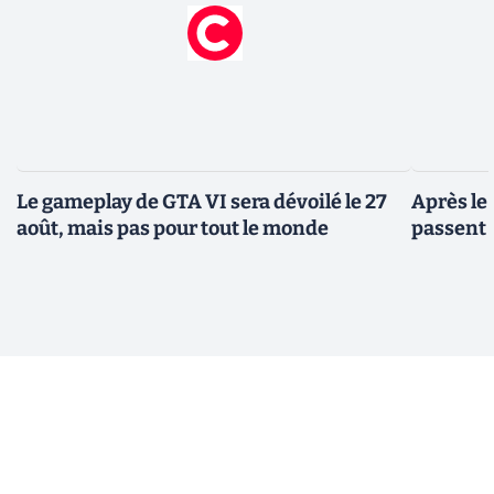
Le gameplay de GTA VI sera dévoilé le 27
Après le
août, mais pas pour tout le monde
passent 