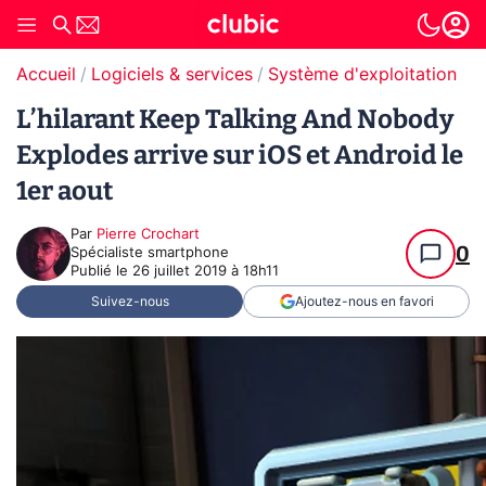
Accueil
Logiciels & services
Système d'exploitation (O
L’hilarant Keep Talking And Nobody
Explodes arrive sur iOS et Android le
1er aout
Par
Pierre Crochart
0
Spécialiste smartphone
Publié le
26 juillet 2019 à 18h11
Suivez-nous
Ajoutez-nous en favori