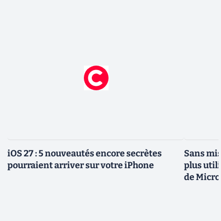
iOS 27 : 5 nouveautés encore secrètes
Sans mis
pourraient arriver sur votre iPhone
plus util
de Micro