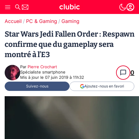
Accueil
PC & Gaming
Gaming
Star Wars Jedi Fallen Order : Respawn
confirme que du gameplay sera
montré à l’E3
Par
Pierre Crochart
0
Spécialiste smartphone
Mis à jour le
07 juin 2019 à 11h32
Suivez-nous
Ajoutez-nous en favori