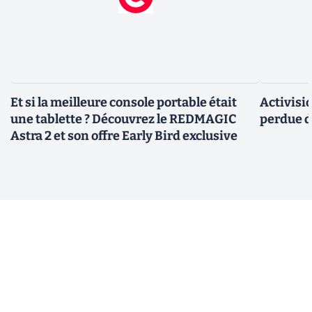
Et si la meilleure console portable était
Activisi
une tablette ? Découvrez le REDMAGIC
perdue d
Astra 2 et son offre Early Bird exclusive