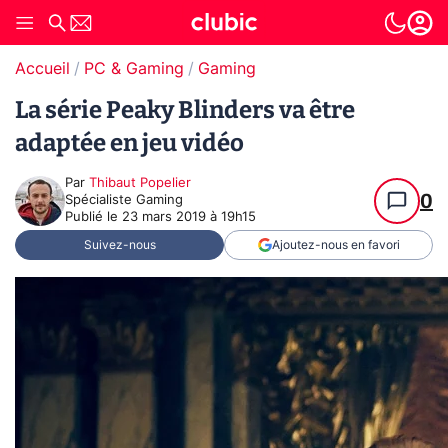
Accueil
PC & Gaming
Gaming
La série Peaky Blinders va être
adaptée en jeu vidéo
Par
Thibaut Popelier
0
Spécialiste Gaming
Publié le
23 mars 2019 à 19h15
Suivez-nous
Ajoutez-nous en favori