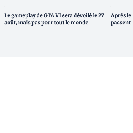
Le gameplay de GTA VI sera dévoilé le 27
Après le
août, mais pas pour tout le monde
passent 