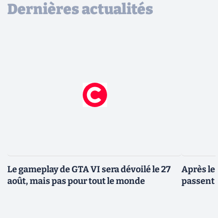
Dernières actualités
Le gameplay de GTA VI sera dévoilé le 27
Après le
août, mais pas pour tout le monde
passent 