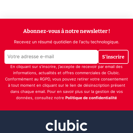
Abonnez-vous à notre newsletter !
Recevez un résumé quotidien de l'actu technologique.
S'inscrire
En cliquant sur s'inscrire, j’accepte de recevoir par email des
informations, actualités et offres commerciales de Clubic.
Conformément au RGPD, vous pouvez retirer votre consentement
à tout moment en cliquant sur le lien de désinscription présent
dans chaque email. Pour en savoir plus sur la gestion de vos
données, consultez notre
Politique de confidentialité