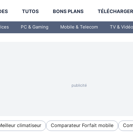
DES
TUTOS
BONS PLANS
TÉLÉCHARGE
vices
PC & Gaming
Mobile & Telecom
TV & Vidé
Meilleur climatiseur
Comparateur Forfait mobile
Comp