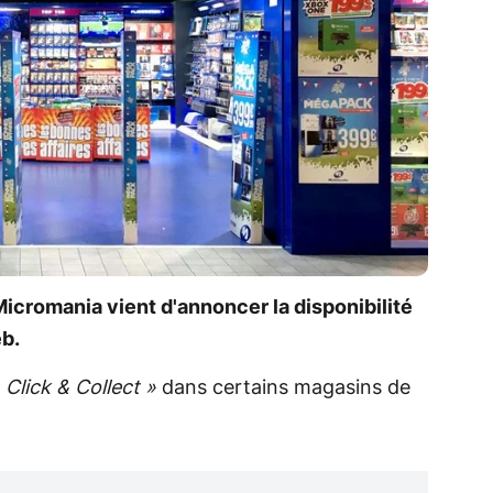
icromania vient d'annoncer la disponibilité
eb.
«
Click & Collect »
dans certains magasins de