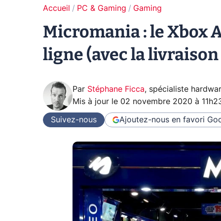
Accueil
PC & Gaming
Gaming
Micromania : le Xbox A
ligne (avec la livraison
Par
Stéphane Ficca
,
spécialiste hardwa
Mis à jour le
02 novembre 2020 à 11h2
Suivez-nous
Ajoutez-nous en favori
Goo