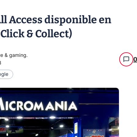
ll Access disponible en
 Click & Collect)
re & gaming
.
3
gle