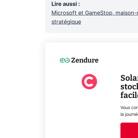
Lire aussi
:
Microsoft et GameStop, maison-m
stratégique
Zendure
Sola
stoc
faci
Vous con
la journ