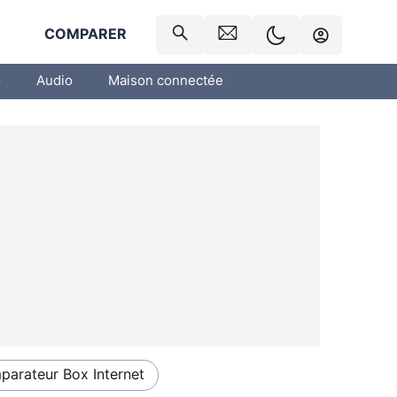
R
COMPARER
o
Audio
Maison connectée
arateur Box Internet