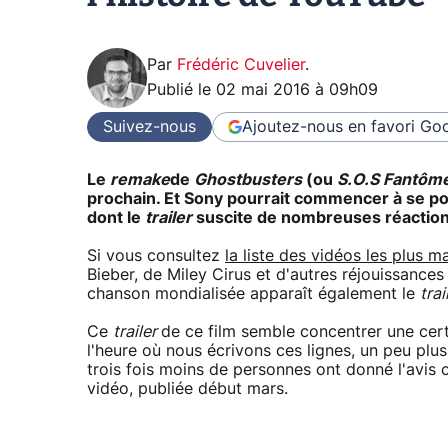
Par
Frédéric Cuvelier
.
Publié le
02 mai 2016 à 09h09
Suivez-nous
Ajoutez-nous en favori
Goo
Le
remake
de
Ghostbusters
(ou
S.O.S Fantôm
prochain. Et Sony pourrait commencer à se pos
dont le
trailer
suscite de nombreuses réaction
Si vous consultez
la liste des vidéos les plus 
Bieber, de Miley Cirus et d'autres réjouissance
chanson mondialisée apparaît également le
trai
Ce
trailer
de ce film semble concentrer une certa
l'heure où nous écrivons ces lignes, un peu plu
trois fois moins de personnes ont donné l'avis 
vidéo, publiée début mars.