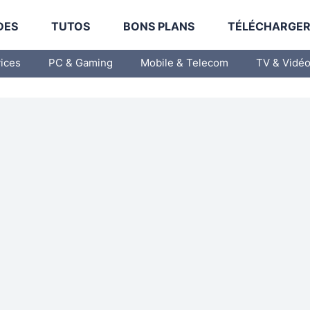
DES
TUTOS
BONS PLANS
TÉLÉCHARGE
vices
PC & Gaming
Mobile & Telecom
TV & Vidé