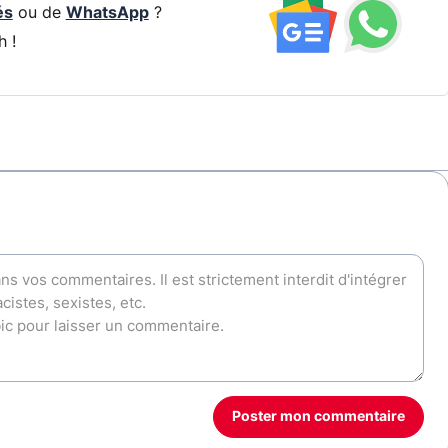
és
ou de
WhatsApp
?
h !
Poster mon commentaire