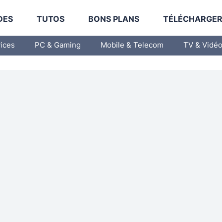
DES
TUTOS
BONS PLANS
TÉLÉCHARGE
vices
PC & Gaming
Mobile & Telecom
TV & Vidé