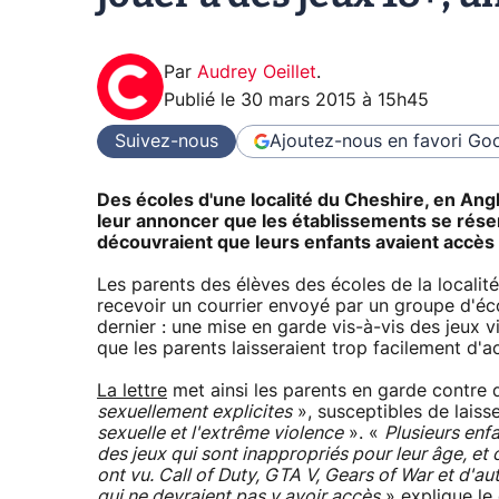
Par
Audrey Oeillet
.
Publié le
30 mars 2015 à 15h45
Suivez-nous
Ajoutez-nous en favori
Goo
Des écoles d'une localité du Cheshire, en Ang
leur annoncer que les établissements se réserva
découvraient que leurs enfants avaient accès 
Les parents des élèves des écoles de la localité
recevoir un courrier envoyé par un groupe d'éco
dernier : une mise en garde vis-à-vis des jeux v
que les parents laisseraient trop facilement d'a
La lettre
met ainsi les parents en garde contre
sexuellement explicites
», susceptibles de laiss
sexuelle et l'extrême violence
». «
Plusieurs enf
des jeux qui sont inappropriés pour leur âge, et o
ont vu. Call of Duty, GTA V, Gears of War et d'aut
qui ne devraient pas y avoir accès
» explique le 