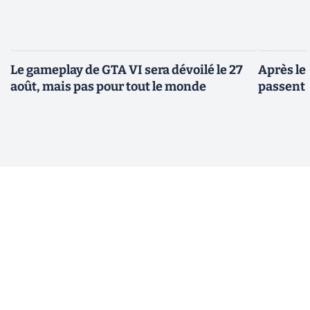
Le gameplay de GTA VI sera dévoilé le 27
Après le
août, mais pas pour tout le monde
passent 