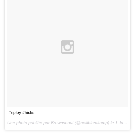
#ripley #hicks
Une photo publiée par Brownsnout (@neillblomkamp) le
1 Janv. 2015 à 17h49 PST