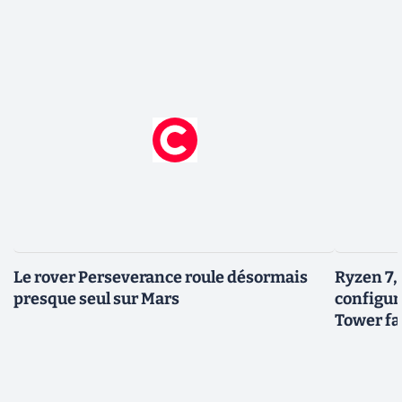
Le rover Perseverance roule désormais
Ryzen 7,
presque seul sur Mars
configur
Tower fai