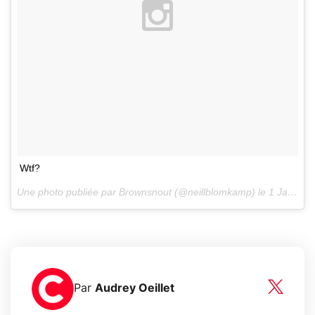
Wtf?
Une photo publiée par Brownsnout (@neillblomkamp) le
1 Janv. 2015 à 17h32 PST
Par
Audrey Oeillet