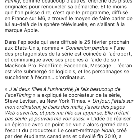
Family
, comme beaucoup d'autres, cherche des pistes
originales pour renouveler sa démarche. Et le moins
que l'on puisse dire, c'est que le programme, diffusé
en France sur M6, a trouvé le moyen de faire parler de
lui au-delà de la sphère télévisuelle, en s'alliant à la
marque Apple.
Dans l'épisode qui sera diffusé le 25 février prochain
aux Etats-Unis, nommé «
Connexion perdue
» l'une
des protagonistes de la série est coincée à l'aéroport,
et communique avec ses proches à l'aide de son
MacBook Pro. FaceTime, Facebook, Message... l'écran
est vite submergé de logiciels, et les personnages se
succèdent à l'écran... d'ordinateur.
«
J'ai deux filles à l'université, je fais beaucoup de
FaceTiming
» a expliqué le cocréateur de la série,
Steve Levitan, au
New York Times
. «
Un jour, j'étais sur
mon ordinateur, je lisais des mails, j'avais des pages
Web ouvertes, et puis ma fille est apparue. Elle n'était
pas seule, je pouvais me voir aussi.
» L'idée de réaliser
un épisode avec ce point de vue a alors germé dans
l'esprit du producteur. Le court-métrage
Noah
, créé
par des étudiants canadiens et dévoilé fin 2010, a