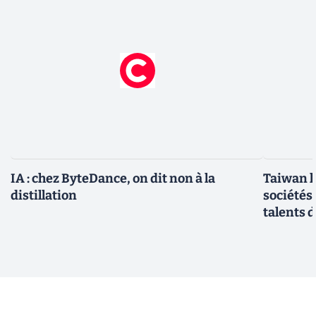
IA : chez ByteDance, on dit non à la
Taiwan l
distillation
sociétés
talents d