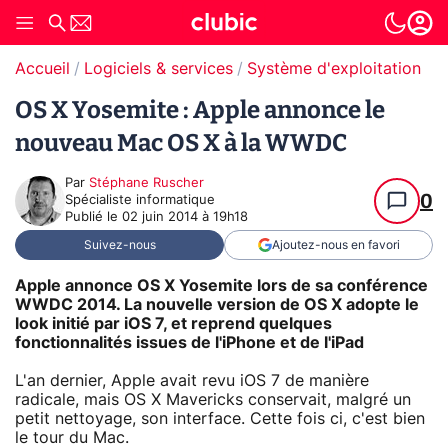
Accueil
Logiciels & services
Système d'exploitation (O
OS X Yosemite : Apple annonce le
nouveau Mac OS X à la WWDC
Par
Stéphane Ruscher
0
Spécialiste informatique
Publié le
02 juin 2014 à 19h18
Suivez-nous
Ajoutez-nous en favori
Apple annonce OS X Yosemite lors de sa conférence
WWDC 2014. La nouvelle version de OS X adopte le
look initié par iOS 7, et reprend quelques
fonctionnalités issues de l'iPhone et de l'iPad
L'an dernier, Apple avait revu iOS 7 de manière
radicale, mais OS X Mavericks conservait, malgré un
petit nettoyage, son interface. Cette fois ci, c'est bien
le tour du Mac.