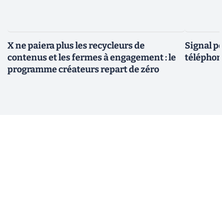
X ne paiera plus les recycleurs de
Signal p
contenus et les fermes à engagement : le
téléphon
programme créateurs repart de zéro