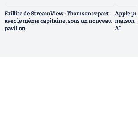
Faillite de StreamView : Thomson repart
Apple pr
avec le même capitaine, sous un nouveau
maison c
pavillon
AI