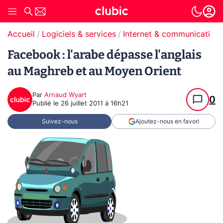
Accueil
Logiciels & services
Internet & communication
Facebook : l'arabe dépasse l'anglais
au Maghreb et au Moyen Orient
Par
Arnaud Wyart
0
Publié le
26 juillet 2011 à 16h21
Suivez-nous
Ajoutez-nous en favori