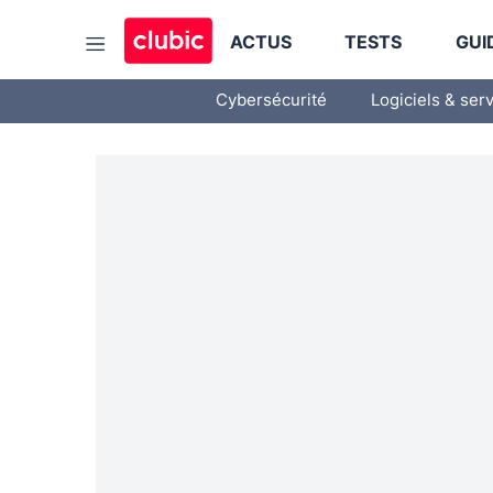
ACTUS
TESTS
GUI
Cybersécurité
Logiciels & ser