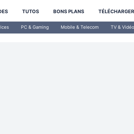
DES
TUTOS
BONS PLANS
TÉLÉCHARGE
vices
PC & Gaming
Mobile & Telecom
TV & Vidé