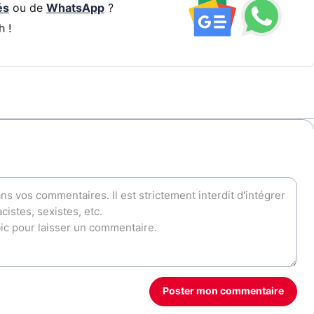
és
ou de
WhatsApp
?
h !
Poster mon commentaire