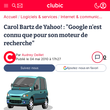
Accueil
Logiciels & services
Internet & communication
Carol Bartz de Yahoo! : "Google n'est
connu que pour son moteur de
recherche"
Par
Audrey Oeillet
0
Publié le
04 mai 2010 à 17h27
Suivez-nous
Ajoutez-nous en favori