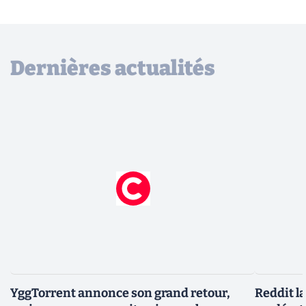
Dernières actualités
YggTorrent annonce son grand retour,
Reddit l