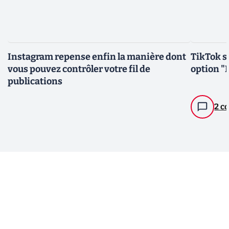
Instagram repense enfin la manière dont
TikTok s’
vous pouvez contrôler votre fil de
option "
publications
2 c