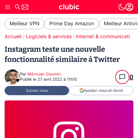
Meilleur VPN
Prime Day Amazon
Meilleur Antivi
Accueil
Logiciels & services
Internet & communication
Instagram teste une nouvelle
fonctionnalité similaire à Twitter
Par
Mérouan Goumiri
0
Publié le
27 avril 2022 à 11h10
Suivez-nous
Ajoutez-nous en favori