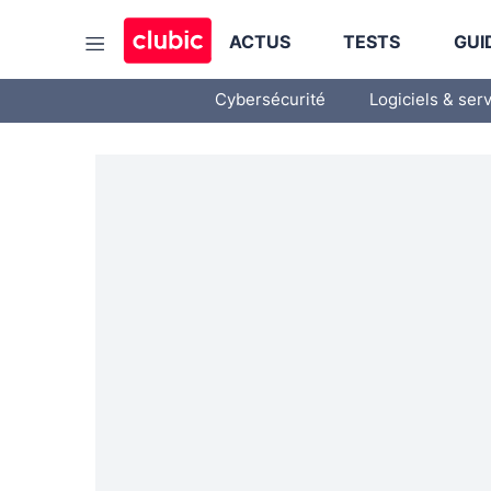
ACTUS
TESTS
GUI
Cybersécurité
Logiciels & ser