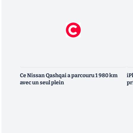
Ce Nissan Qashqai a parcouru 1 980 km
iP
avec un seul plein
pr