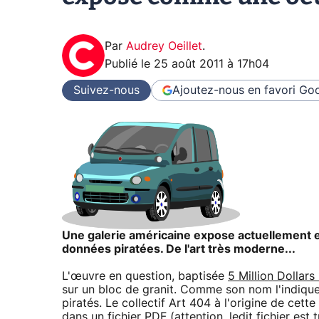
Par
Audrey Oeillet
.
Publié le
25 août 2011 à 17h04
Suivez-nous
Ajoutez-nous en favori
Goo
Une galerie américaine expose actuellement e
données piratées. De l'art très moderne...
L'œuvre en question, baptisée
5 Million Dollars
sur un bloc de granit. Comme son nom l'indique,
piratés. Le collectif Art 404 à l'origine de cett
dans un fichier
PDF
(attention, ledit fichier est