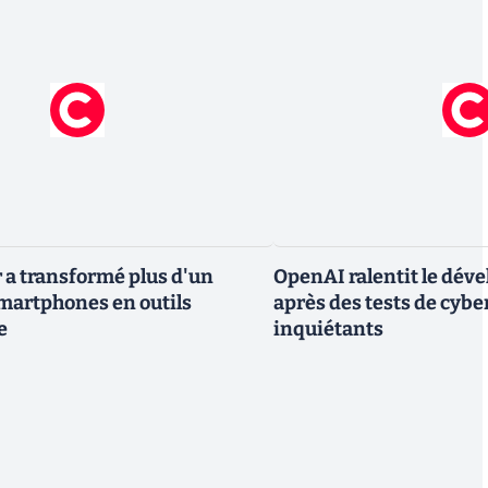
 a transformé plus d'un
OpenAI ralentit le dév
smartphones en outils
après des tests de cybe
e
inquiétants