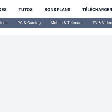
DES
TUTOS
BONS PLANS
TÉLÉCHARGE
vices
PC & Gaming
Mobile & Telecom
TV & Vidé