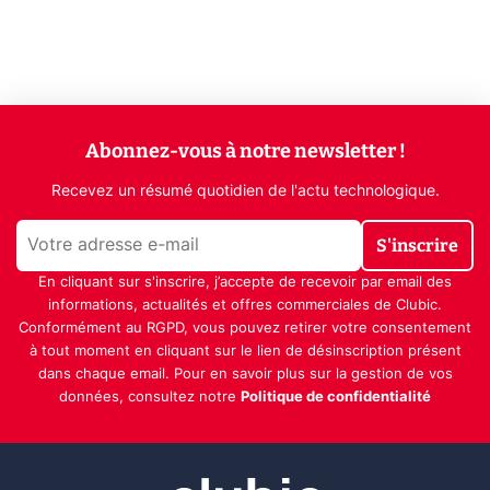
Abonnez-vous à notre newsletter !
Recevez un résumé quotidien de l'actu technologique.
S'inscrire
En cliquant sur s'inscrire, j’accepte de recevoir par email des
informations, actualités et offres commerciales de Clubic.
Conformément au RGPD, vous pouvez retirer votre consentement
à tout moment en cliquant sur le lien de désinscription présent
dans chaque email. Pour en savoir plus sur la gestion de vos
données, consultez notre
Politique de confidentialité