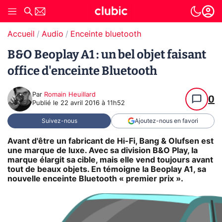
Accueil
Audio
Enceinte bluetooth
B&O Beoplay A1 : un bel objet faisant
office d'enceinte Bluetooth
Par
Romain Heuillard
0
Publié le
22 avril 2016 à 11h52
Suivez-nous
Ajoutez-nous en favori
Avant d'être un fabricant de Hi-Fi, Bang & Olufsen est
une marque de luxe. Avec sa division B&O Play, la
marque élargit sa cible, mais elle vend toujours avant
tout de beaux objets. En témoigne la Beoplay A1, sa
nouvelle enceinte Bluetooth « premier prix ».