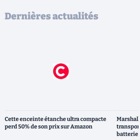
Dernières actualités
Cette enceinte étanche ultra compacte
Marshall 
perd 50% de son prix sur Amazon
transpor
batterie