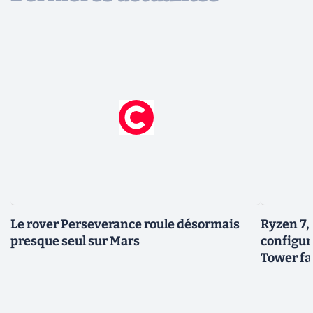
Le rover Perseverance roule désormais
Ryzen 7,
presque seul sur Mars
configur
Tower fai