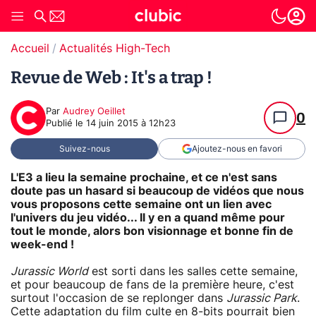
Accueil
Actualités High-Tech
Revue de Web : It's a trap !
Par
Audrey Oeillet
0
Publié le
14 juin 2015 à 12h23
Suivez-nous
Ajoutez-nous en favori
L'E3 a lieu la semaine prochaine, et ce n'est sans
doute pas un hasard si beaucoup de vidéos que nous
vous proposons cette semaine ont un lien avec
l'univers du jeu vidéo... Il y en a quand même pour
tout le monde, alors bon visionnage et bonne fin de
week-end !
Jurassic World
est sorti dans les salles cette semaine,
et pour beaucoup de fans de la première heure, c'est
surtout l'occasion de se replonger dans
Jurassic Park
.
Cette adaptation du film culte en 8-bits pourrait bien