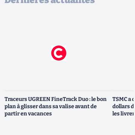
Traceurs UGREEN FineTrack Duo : le bon
TSMC a d
plan à glisser dans sa valise avant de
dollars 
partir en vacances
les livre