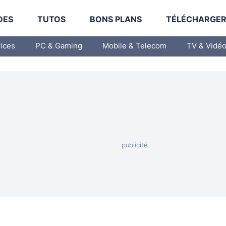
DES
TUTOS
BONS PLANS
TÉLÉCHARGE
vices
PC & Gaming
Mobile & Telecom
TV & Vidé