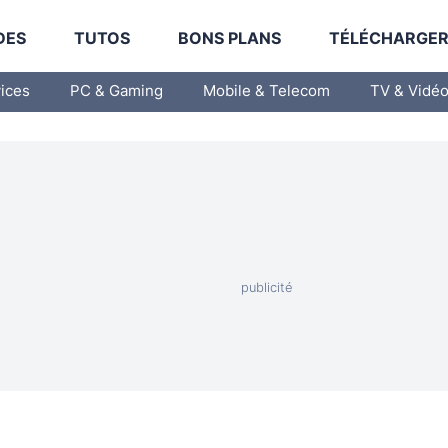
DES
TUTOS
BONS PLANS
TÉLÉCHARGE
vices
PC & Gaming
Mobile & Telecom
TV & Vidé