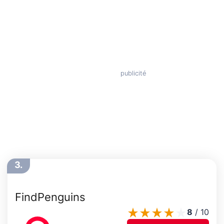
3.
FindPenguins
8
/
10