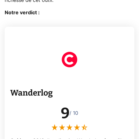
richesse de cet outil.
Notre verdict :
Wanderlog
9
/ 10