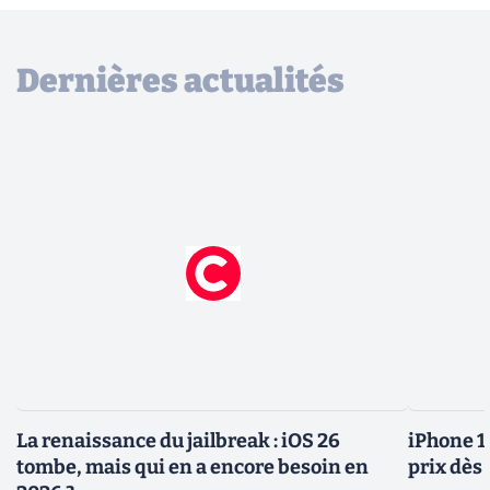
Dernières actualités
La renaissance du jailbreak : iOS 26
iPhone 1
tombe, mais qui en a encore besoin en
prix dès 