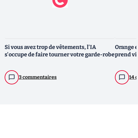
Si vous avez trop de vêtements, l'IA
Orange e
s'occupe de faire tourner votre garde-robe
prend vi
3 commentaires
14 