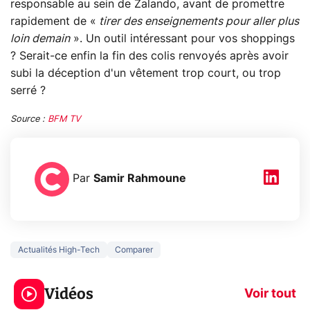
responsable au sein de Zalando, avant de promettre
rapidement de «
tirer des enseignements pour aller plus
loin demain
». Un outil intéressant pour vos shoppings
? Serait-ce enfin la fin des colis renvoyés après avoir
subi la déception d'un vêtement trop court, ou trop
serré ?
Source :
BFM TV
Par
Samir Rahmoune
Actualités High-Tech
Comparer
Éclipse : comment
3 écrans en 1 
faire les meilleures
319€ ? Voici 
Vidéos
photos ?
CQ32G4ZA !
Voir tout