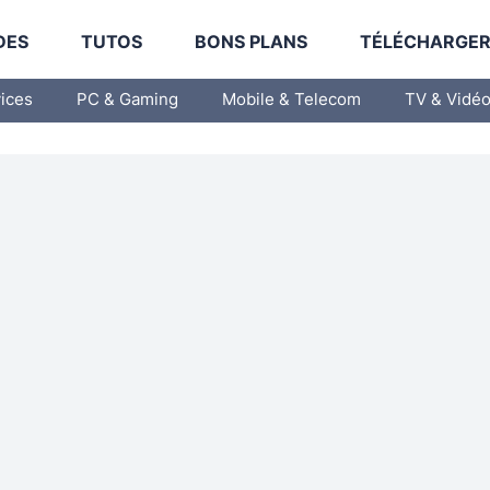
DES
TUTOS
BONS PLANS
TÉLÉCHARGE
vices
PC & Gaming
Mobile & Telecom
TV & Vidé