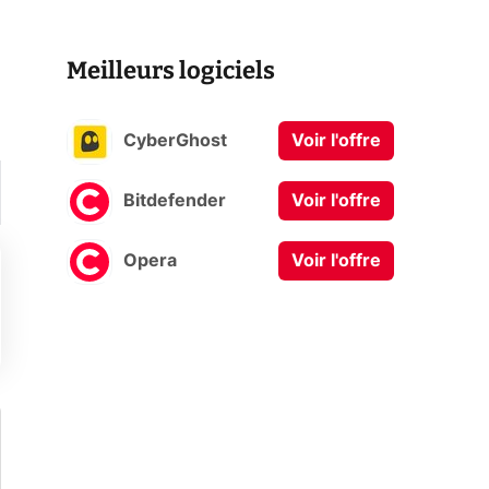
Meilleurs logiciels
CyberGhost
Voir l'offre
Bitdefender
Voir l'offre
Opera
Voir l'offre