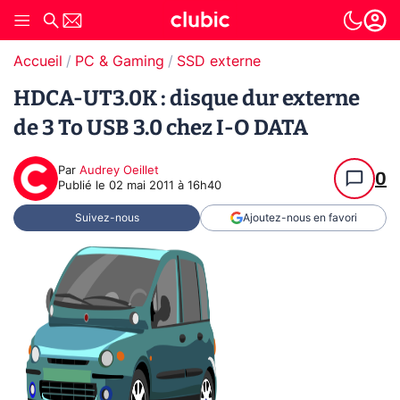
Accueil
PC & Gaming
SSD externe
HDCA-UT3.0K : disque dur externe
de 3 To USB 3.0 chez I-O DATA
Par
Audrey Oeillet
0
Publié le
02 mai 2011 à 16h40
Suivez-nous
Ajoutez-nous en favori