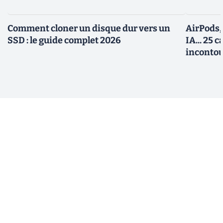
Comment cloner un disque dur vers un
AirPods,
SSD : le guide complet 2026
IA... 25 
incontou