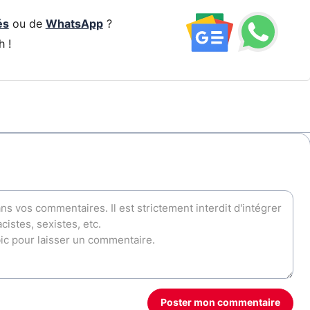
és
ou de
WhatsApp
?
h !
Poster mon commentaire