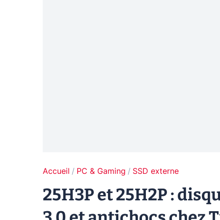
Accueil
PC & Gaming
SSD externe
25H3P et 25H2P : disqu
3.0 et antichocs chez