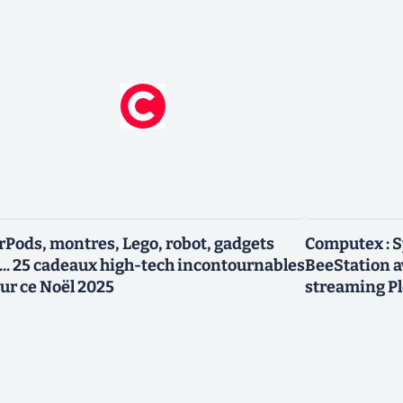
rPods, montres, Lego, robot, gadgets
Computex : 
... 25 cadeaux high-tech incontournables
BeeStation av
ur ce Noël 2025
streaming P