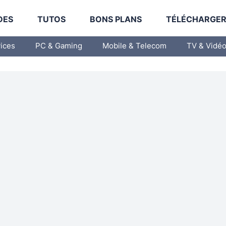
DES
TUTOS
BONS PLANS
TÉLÉCHARGE
vices
PC & Gaming
Mobile & Telecom
TV & Vidé