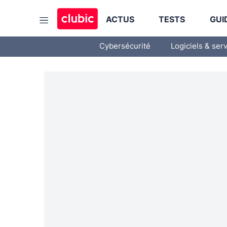
ACTUS
TESTS
GUI
Cybersécurité
Logiciels & ser