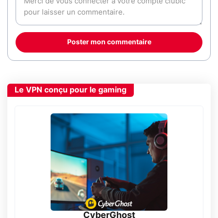
Poster mon commentaire
Le VPN conçu pour le gaming
CyberGhost