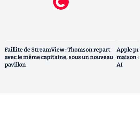
Faillite de StreamView : Thomson repart
Apple pr
avec le même capitaine, sous un nouveau
maison c
pavillon
AI