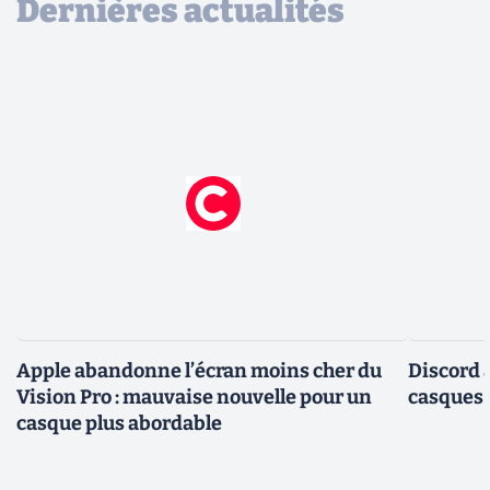
Dernières actualités
Apple abandonne l’écran moins cher du
Discord 
Vision Pro : mauvaise nouvelle pour un
casques
casque plus abordable