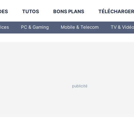
DES
TUTOS
BONS PLANS
TÉLÉCHARGE
vices
PC & Gaming
Mobile & Telecom
TV & Vidé