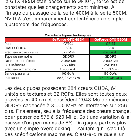
la GTX 485M était basée sur le GF104), force est de
constater que les changements sont minimes. A
l'image du passage de la série
400M
à la série
500M
,
NVIDIA s'est apparemment contenté ici d'un simple
ajustement des fréquences.
Caractéristiques techniques
GeForce GTX 485M
GeForce GTX 580M
Puce
GF104
GF114
Cœurs CUDA
384
384
Fréquence des cœurs
575 MHz
620 MHz
Type de mémoire
GDDR5
GDDR5
Quantité de mémoire
2 048 Mo
2 048 Mo
Bus mémoire
256 bits
256 bits
Fréquence mémoire
1 500 MHz
1 500 MHz
Bande passante
96 Go/s
96 Go/s
Puissance
883,2 GFLOPs
952,3 GFLOPs
Les deux puces possèdent 384 cœurs CUDA, 64
unités de textures et 32 ROPs. Elles sont toutes deux
gravées en 40 nm et possèdent 2048 Mo de mémoire
GDDR5 cadencée à 3 000 MHz et interfacée sur 256
bits. Finalement, seule la fréquence des cœurs change,
pour passer de 575 à 620 MHz. Soit une variation à la
hausse d'un peu moins de 8%. On gagne parfois plus
avec un simple overclocking... D'autant qu'il s'agit là
des spécifications maximales. C'est-à-dire que si un