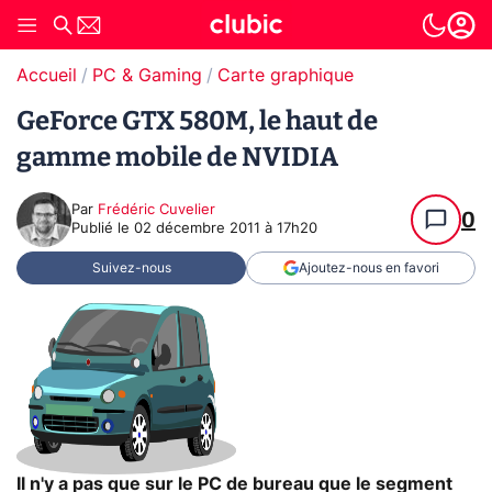
Accueil
PC & Gaming
Carte graphique
GeForce GTX 580M, le haut de
gamme mobile de NVIDIA
Par
Frédéric Cuvelier
0
Publié le
02 décembre 2011 à 17h20
Suivez-nous
Ajoutez-nous en favori
Il n'y a pas que sur le PC de bureau que le segment