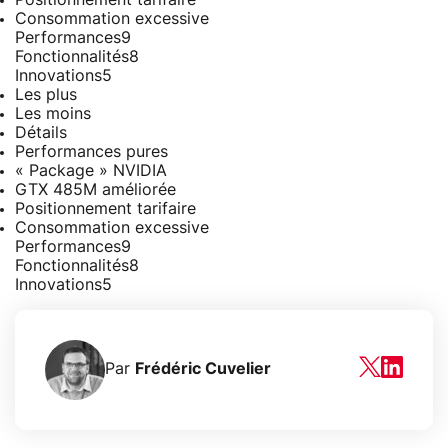
Consommation excessive
Performances
9
Fonctionnalités
8
Innovations
5
Les plus
Les moins
Détails
Performances pures
« Package » NVIDIA
GTX 485M améliorée
Positionnement tarifaire
Consommation excessive
Performances
9
Fonctionnalités
8
Innovations
5
Par
Frédéric Cuvelier