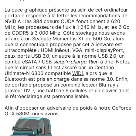
La puce graphique présente au sein de cet ordinateur
portable respecte à la lettre les recommandations de
NVIDIA : les 384 coeurs CUDA fonctionnent à 620
MHz, les processeurs de flux à 1 240 MHz, et les 2 Go
de GDDR5 à 3 000 MHz. Côté stockage nous avons
affaire à un
Seagate Momentus XT
de 500 Go, alors
que la connectique proposée par cet Alienware est
ultracomplète : HDMI in&out, VGA, mini-displayPort,
deux ports USB 3.0, un autre à la norme USB 2.0, un
combo eSATA / USB
sleep'n charge
. Rien à dire. Notez
que le circuit sans fil est assuré par un Centrino
Ultimate-N 6300 compatible
WiDi
, alors que le
Bluetooth est pris en charge dans sa norme 3.0. Enfin,
ce portable propose un combiné lecteur Blu-ray /
graveur DVD, une batterie 9 cellules et un clavier dont
le rétroéclairage est personnalisable.
Afin d'opposer un adversaire de poids à notre GeForce
GTX 580M, nous avons