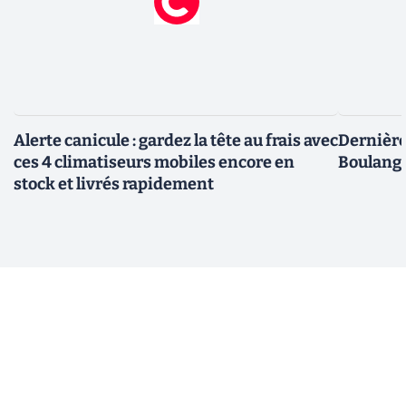
Alerte canicule : gardez la tête au frais avec
Dernière 
ces 4 climatiseurs mobiles encore en
Boulange
stock et livrés rapidement