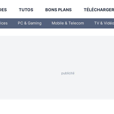
DES
TUTOS
BONS PLANS
TÉLÉCHARGE
vices
PC & Gaming
Mobile & Telecom
TV & Vidé