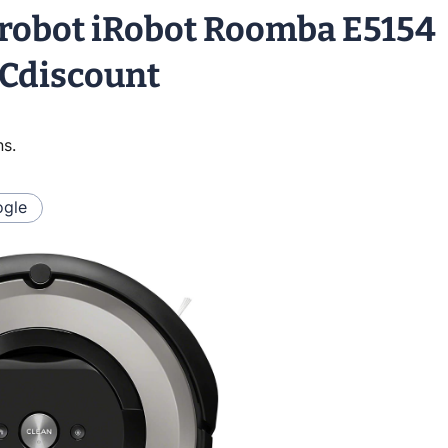
r robot iRobot Roomba E5154
 Cdiscount
ns
.
gle