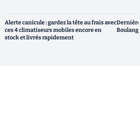
Alerte canicule : gardez la tête au frais avec
Dernière 
ces 4 climatiseurs mobiles encore en
Boulange
stock et livrés rapidement