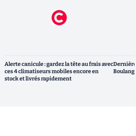
Alerte canicule : gardez la tête au frais avec
Dernière 
ces 4 climatiseurs mobiles encore en
Boulange
stock et livrés rapidement