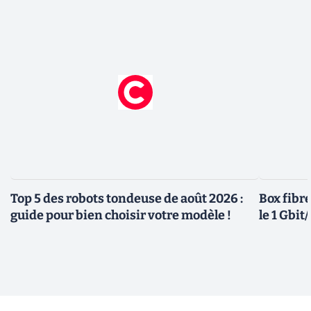
Top 5 des robots tondeuse de août 2026 :
Box fibre
guide pour bien choisir votre modèle !
le 1 Gbi