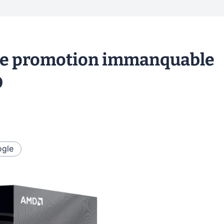
ne promotion immanquable
D
gle