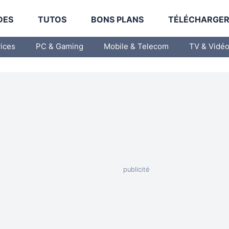
DES
TUTOS
BONS PLANS
TÉLÉCHARGE
vices
PC & Gaming
Mobile & Telecom
TV & Vidé