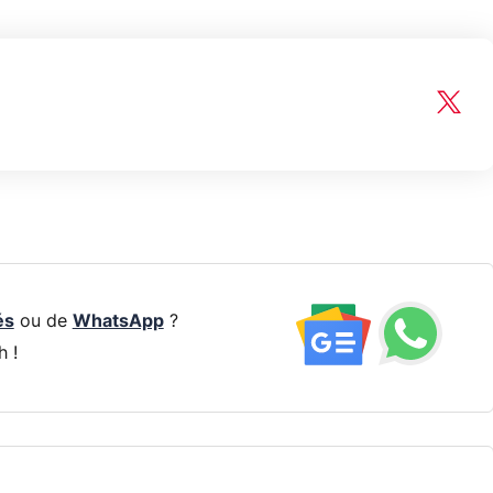
és
ou de
WhatsApp
?
h !