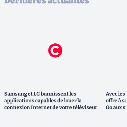
Dernières actualités
Samsung et LG bannissent les
Avec les
applications capables de louer la
offre à 
connexion Internet de votre téléviseur
Go aux s