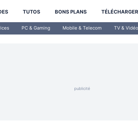
DES
TUTOS
BONS PLANS
TÉLÉCHARGE
vices
PC & Gaming
Mobile & Telecom
TV & Vidé