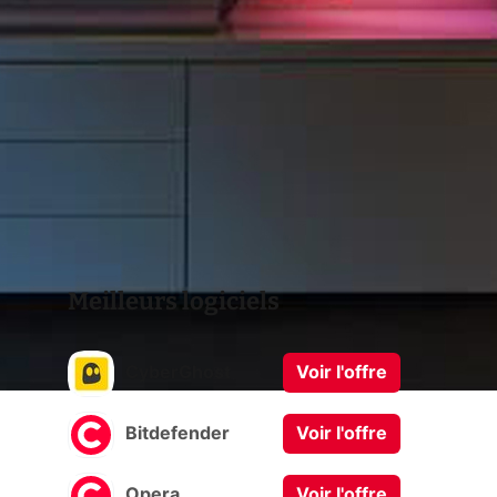
Meilleurs logiciels
CyberGhost
Voir l'offre
Bitdefender
Voir l'offre
Opera
Voir l'offre