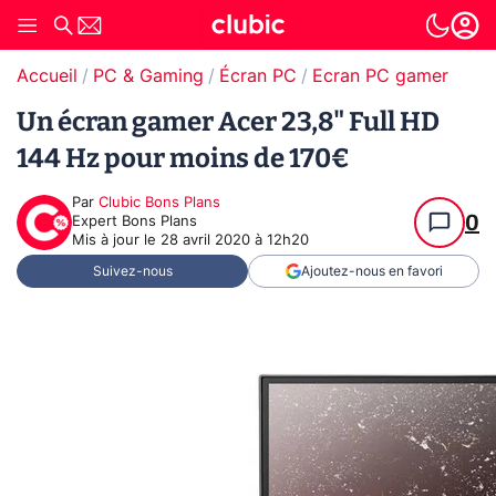
Accueil
PC & Gaming
Écran PC
Ecran PC gamer
Un écran gamer Acer 23,8" Full HD
144 Hz pour moins de 170€
Par
Clubic Bons Plans
0
Expert Bons Plans
Mis à jour le
28 avril 2020 à 12h20
Suivez-nous
Ajoutez-nous en favori