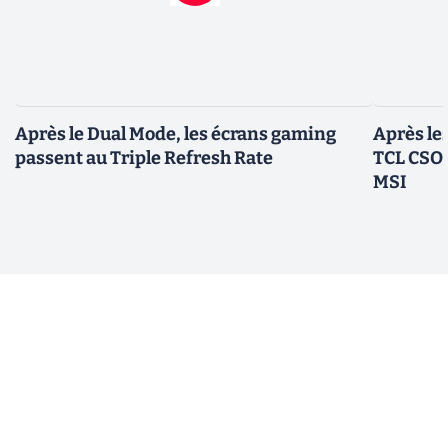
Après le Dual Mode, les écrans gaming
Après le
passent au Triple Refresh Rate
TCL CSOT
MSI