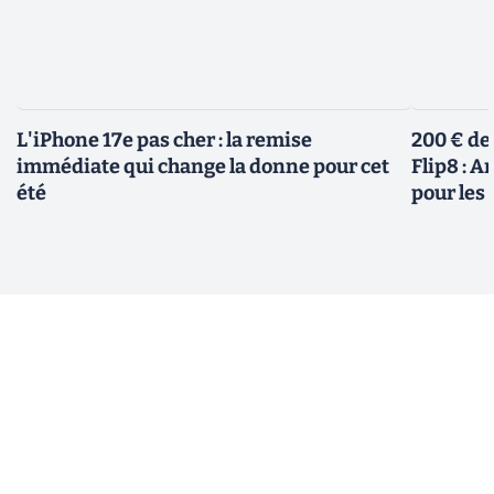
L'iPhone 17e pas cher : la remise
200 € de
immédiate qui change la donne pour cet
Flip8 : 
été
pour le