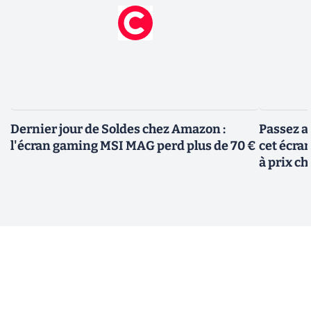
Dernier jour de Soldes chez Amazon :
Passez a
l'écran gaming MSI MAG perd plus de 70 €
cet écra
à prix ch