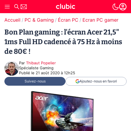
Accueil
PC & Gaming
Écran PC
Ecran PC gamer
Bon Plan gaming : l'écran Acer 21,5"
1ms Full HD cadencé à 75 Hz à moins
de 80€ !
Par
Thibaut Popelier
Spécialiste Gaming
Publié le
21 août 2020 à 12h25
Suivez-nous
Ajoutez-nous en favori