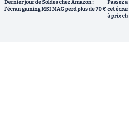
Dernier jour de Soldes chez Amazon :
Passez a
l'écran gaming MSI MAG perd plus de 70 €
cet écra
à prix ch