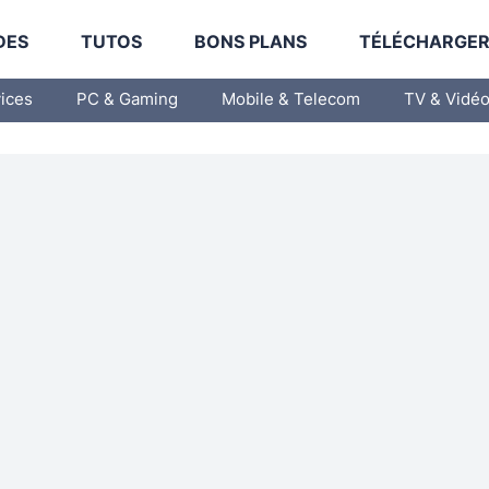
DES
TUTOS
BONS PLANS
TÉLÉCHARGE
vices
PC & Gaming
Mobile & Telecom
TV & Vidé