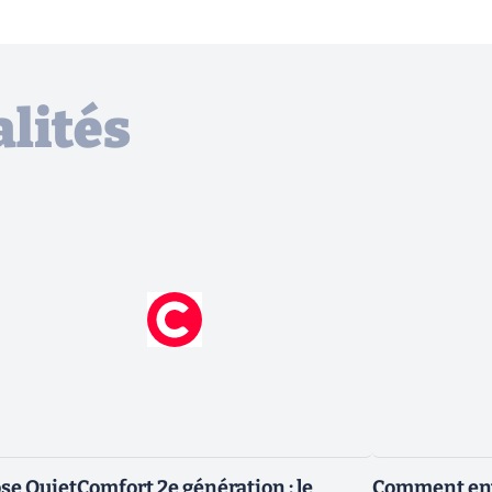
lités
se QuietComfort 2e génération : le
Comment envo