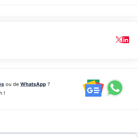
és
ou de
WhatsApp
?
h !