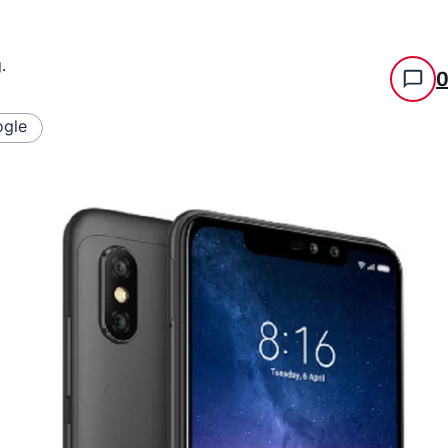
g
.
gle