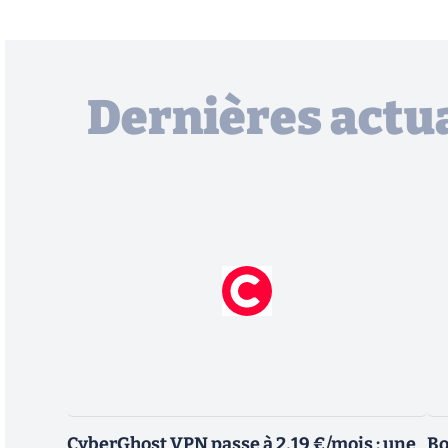
Dernières actua
CyberGhost VPN passe à 2,19 €/mois : une
Bo