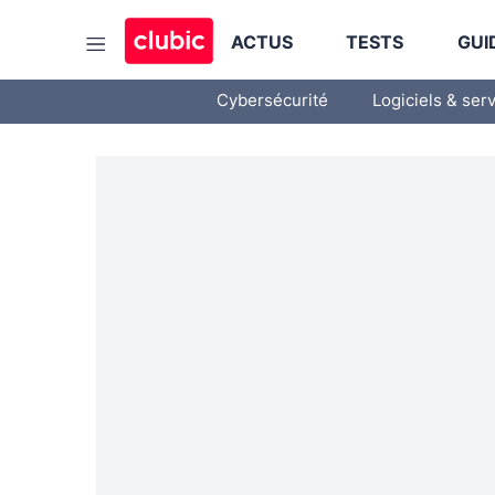
ACTUS
TESTS
GUI
Cybersécurité
Logiciels & ser