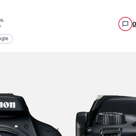
ns
.
7
gle