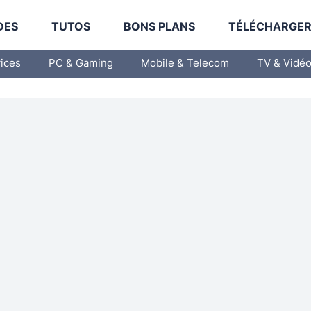
DES
TUTOS
BONS PLANS
TÉLÉCHARGE
vices
PC & Gaming
Mobile & Telecom
TV & Vidé